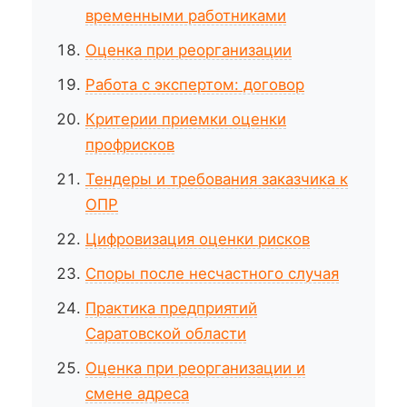
временными работниками
Оценка при реорганизации
Работа с экспертом: договор
Критерии приемки оценки
профрисков
Тендеры и требования заказчика к
ОПР
Цифровизация оценки рисков
Споры после несчастного случая
Практика предприятий
Саратовской области
Оценка при реорганизации и
смене адреса