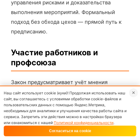
управления рисками и доказательства
выполнения мероприятий. Формальный
подход без обхода цехов — прямой путь к
предписанию.
Участие работников и
профсоюза
Закон предусматривает учёт мнения
работников при управлении рисками. На
×
Наш сайт использует cookie (куки)! Продолжая использовать наш
сайт, вы соглашаетесь с условиями обработки cookie-файлов и
практике это означает: опрос при
пользовательских данных с помощью Яндекс.Метрика,
идентификации опасностей, возможность
необходимых для аналитики и улучшения качества работы сайта и
сервиса. Запретить эти действия можно в настройках браузера
сообщить о риске без санкций,
или ознакомиться с нашей
Политикой конфиденциальности
.
ознакомление с картами под подпись.
Согласиться на cookie