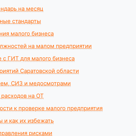
ндарь на месяц
ные стандарты
ия малого бизнеса
лжностей на малом предприятии
 с ГИТ для малого бизнеса
риятий Саратовской области
ием, СИЗ и медосмотрами
 расходов на ОТ
ности к проверке малого предприятия
 и как их избежать
правления рисками