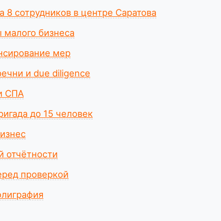
а 8 сотрудников в центре Саратова
 малого бизнеса
нсирование мер
чни и due diligence
и СПА
ригада до 15 человек
изнес
й отчётности
еред проверкой
олиграфия