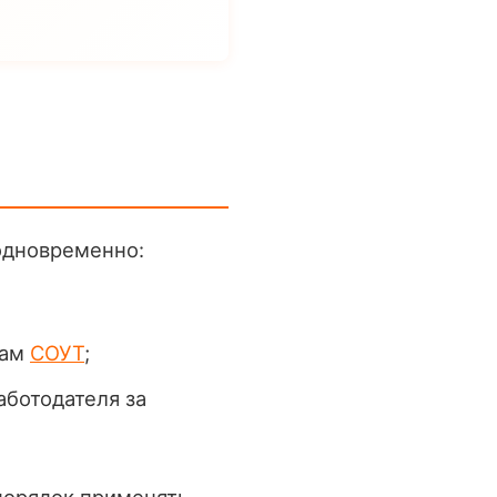
одновременно:
там
СОУТ
;
аботодателя за