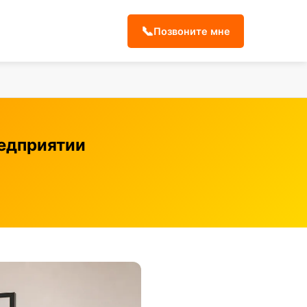
📞
Позвоните мне
редприятии