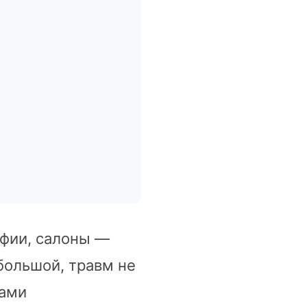
афии, салоны —
большой, травм не
ками