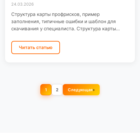
24.03.2026
Структура карты профрисков, пример
заполнения, типичные ошибки и шаблон для
скачивания у специалиста. Структура карты
профрисков: ключевые требования закона и
практика ООО «Санэк» при работе с
Читать статью
предприятиями Саратовской…
Навигация по страницам
1
2
Следующая
»